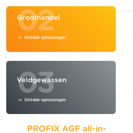
02
Groothandel
Ontdek oplossingen
03
Veldgewassen
Ontdek oplossingen
PROFIX AGF all-in-