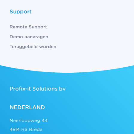
Support
Remote Support
Demo aanvragen
Teruggebeld worden
Profix-it Solutions bv
NEDERLAND
Neerloopweg 44
4814 RS Breda